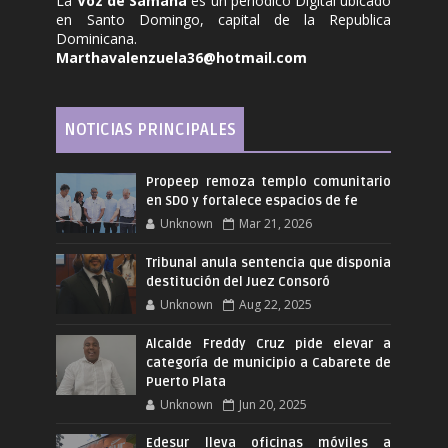
La
Voz de Samaná
es un periódico Digital ubicado
en Santo Domingo, capital de la Republica
Dominicana.
Marthavalenzuela36@hotmail.com
NOTICIAS PRINCIPALES
Propeep remoza templo comunitario
en SDO y fortalece espacios de fe
Unknown
Mar 21, 2026
Tribunal anula sentencia que disponia
destitución del Juez Consoró
Unknown
Aug 22, 2025
Alcalde Freddy Cruz pide elevar a
categoría de municipio a Cabarete de
Puerto Plata
Unknown
Jun 20, 2025
Edesur lleva oficinas móviles a