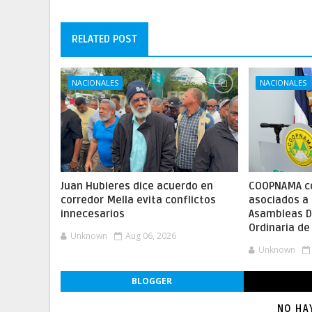
RELATED POST
NACIONALES
NACIONALES
Juan Hubieres dice acuerdo en
COOPNAMA c
corredor Mella evita conflictos
asociados a 
innecesarios
Asambleas Di
Ordinaria d
Unknown
Aug 06, 2026
Unknown
BLOGGER
NO HA