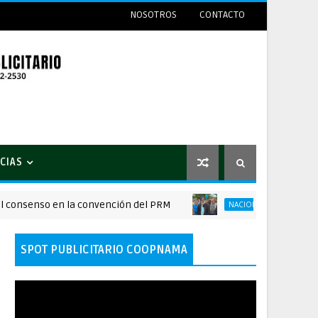
NOSOTROS
CONTACTO
CIAS
enso en la convención del PRM
Juan Hubieres 
NACIONALES
SPOT PUBLICITARIO COOPNAMA