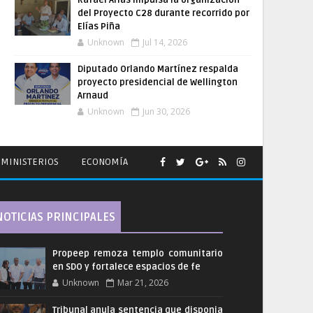
Rafael Arias impulsa la organización
del Proyecto C28 durante recorrido por
Elías Piña
Unknown
Jul 14, 2026
Diputado Orlando Martínez respalda
proyecto presidencial de Wellington
Arnaud
Unknown
Jun 30, 2026
MINISTERIOS
ECONOMÍA
NOTICIAS PRINCIPALES
Propeep remoza templo comunitario
en SDO y fortalece espacios de fe
Unknown
Mar 21, 2026
Tribunal anula sentencia que disponia