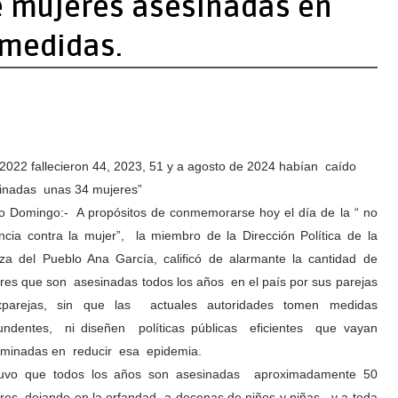
e mujeres asesinadas en
 medidas.
2022 fallecieron 44, 2023, 51 y a agosto de 2024 habían caído
inadas unas 34 mujeres”
o Domingo:- A propósitos de conmemorarse hoy el día de la “ no
encia contra la mujer”, la miembro de la Dirección Política de la
za del Pueblo Ana García, calificó de alarmante la cantidad de
res que son asesinadas todos los años en el país por sus parejas
parejas, sin que las actuales autoridades tomen medidas
undentes, ni diseñen políticas públicas eficientes que vayan
minadas en reducir esa epidemia.
uvo que todos los años son asesinadas aproximadamente 50
res, dejando en la orfandad a decenas de niños y niñas, y a toda