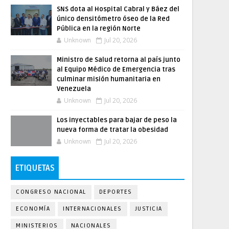
SNS dota al Hospital Cabral y Báez del
único densitómetro óseo de la Red
Pública en la región Norte
Unknown
Jul 20, 2026
Ministro de Salud retorna al país junto
al Equipo Médico de Emergencia tras
culminar misión humanitaria en
Venezuela
Unknown
Jul 20, 2026
Los inyectables para bajar de peso la
nueva forma de tratar la obesidad
Unknown
Jul 20, 2026
ETIQUETAS
CONGRESO NACIONAL
DEPORTES
ECONOMÍA
INTERNACIONALES
JUSTICIA
MINISTERIOS
NACIONALES