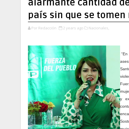
alarmante cantidad d
país sin que se tomen
Por Redacción
2 years ago
Nacionales,
“En 
ases
Sant
viol
Fuer
muje
y ex
cont
enca
Sost
muje