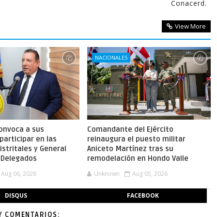
Conacerd.
View More
NACIONALES
onvoca a sus
Comandante del Ejército
participar en las
reinaugura el puesto militar
stritales y General
Aniceto Martínez tras su
e Delegados
remodelación en Hondo Valle
Aug 06, 2026
Unknown
Aug 05, 2026
DISQUS
FACEBOOK
Y COMENTARIOS: