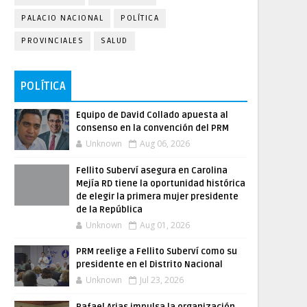
PALACIO NACIONAL
POLÍTICA
PROVINCIALES
SALUD
POLÍTICA
Equipo de David Collado apuesta al
consenso en la convención del PRM
Unknown
Aug 06, 2026
Fellito Suberví asegura en Carolina
Mejía RD tiene la oportunidad histórica
de elegir la primera mujer presidente
de la República
Unknown
Aug 01, 2026
PRM reelige a Fellito Suberví como su
presidente en el Distrito Nacional
Unknown
Jul 23, 2026