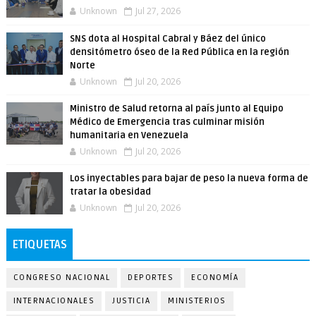
Unknown
Jul 27, 2026
SNS dota al Hospital Cabral y Báez del único
densitómetro óseo de la Red Pública en la región
Norte
Unknown
Jul 20, 2026
Ministro de Salud retorna al país junto al Equipo
Médico de Emergencia tras culminar misión
humanitaria en Venezuela
Unknown
Jul 20, 2026
Los inyectables para bajar de peso la nueva forma de
tratar la obesidad
Unknown
Jul 20, 2026
ETIQUETAS
CONGRESO NACIONAL
DEPORTES
ECONOMÍA
INTERNACIONALES
JUSTICIA
MINISTERIOS