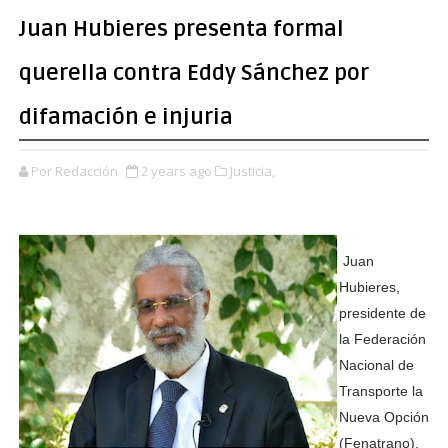
Juan Hubieres presenta formal
querella contra Eddy Sánchez por
difamación e injuria
Por Redacción
2 years ago
Justicia,
Juan
Hubieres,
presidente de
la Federación
Nacional de
Transporte la
Nueva Opción
(Fenatrano),